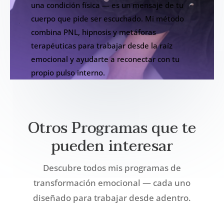
una condición física — es un mensaje de tu
cuerpo que pide ser escuchado. Mi método
combina PNL, hipnosis y metáforas
terapéuticas para trabajar desde la raíz
emocional y ayudarte a reconectar con tu
propio pulso interno.
Otros Programas que te
pueden interesar
Descubre todos mis programas de
transformación emocional — cada uno
diseñado para trabajar desde adentro.