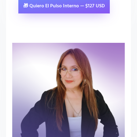
🎁 Quiero El Pulso Interno — $127 USD