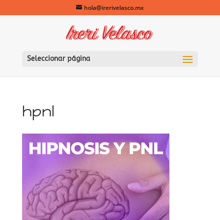
hola@irerivelasco.mx
Seleccionar página
hpnl