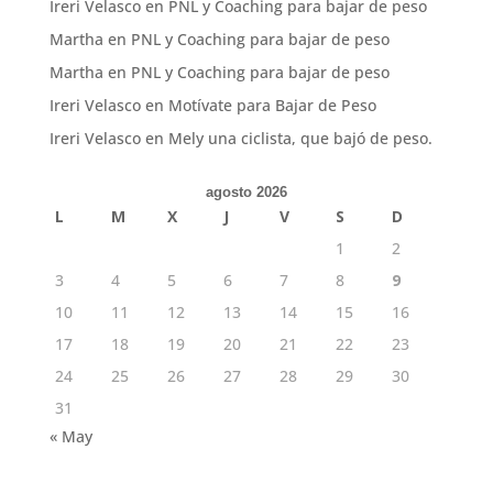
Ireri Velasco
en
PNL y Coaching para bajar de peso
Martha
en
PNL y Coaching para bajar de peso
Martha
en
PNL y Coaching para bajar de peso
Ireri Velasco
en
Motívate para Bajar de Peso
Ireri Velasco
en
Mely una ciclista, que bajó de peso.
agosto 2026
L
M
X
J
V
S
D
1
2
3
4
5
6
7
8
9
10
11
12
13
14
15
16
17
18
19
20
21
22
23
24
25
26
27
28
29
30
31
« May