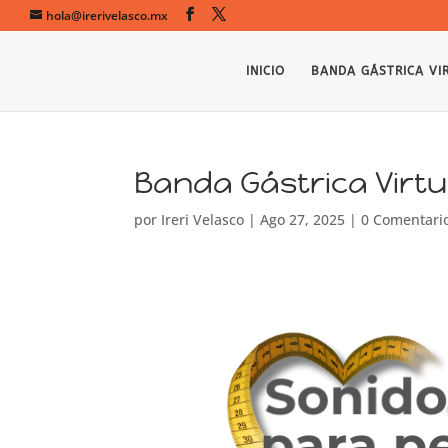
hola@irerivelasco.mx
INICIO
BANDA GÁSTRICA VI
Banda Gástrica Virtua
por
Ireri Velasco
|
Ago 27, 2025
|
0 Comentari