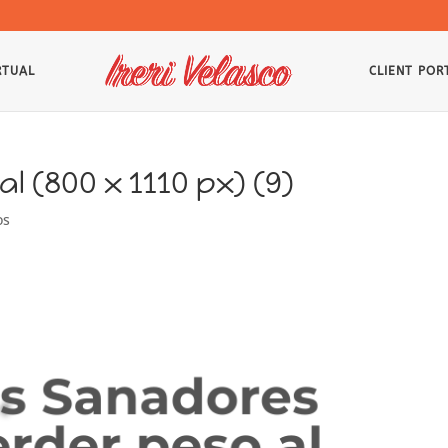
RTUAL
CLIENT POR
l (800 x 1110 px) (9)
os