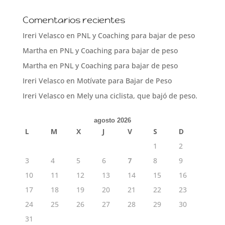
Comentarios recientes
Ireri Velasco
en
PNL y Coaching para bajar de peso
Martha
en
PNL y Coaching para bajar de peso
Martha
en
PNL y Coaching para bajar de peso
Ireri Velasco
en
Motívate para Bajar de Peso
Ireri Velasco
en
Mely una ciclista, que bajó de peso.
agosto 2026
L
M
X
J
V
S
D
1
2
3
4
5
6
7
8
9
10
11
12
13
14
15
16
17
18
19
20
21
22
23
24
25
26
27
28
29
30
31