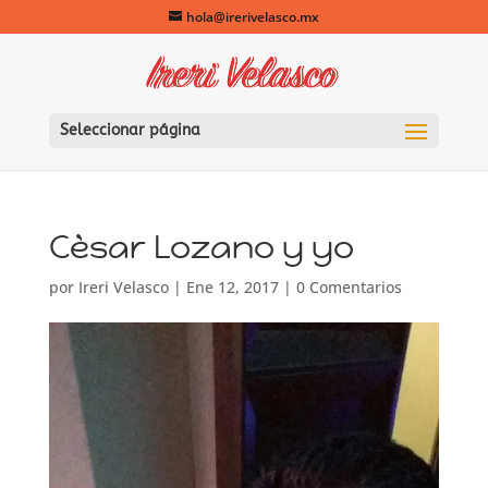
hola@irerivelasco.mx
Seleccionar página
Cèsar Lozano y yo
por
Ireri Velasco
|
Ene 12, 2017
|
0 Comentarios