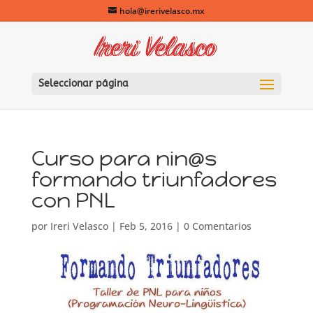
hola@irerivelasco.mx
Seleccionar página
Curso para nin@s
formando triunfadores
con PNL
por
Ireri Velasco
|
Feb 5, 2016
|
0 Comentarios