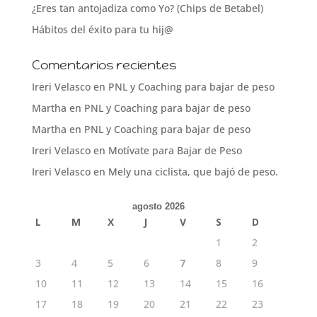
¿Eres tan antojadiza como Yo? (Chips de Betabel)
Hábitos del éxito para tu hij@
Comentarios recientes
Ireri Velasco
en
PNL y Coaching para bajar de peso
Martha
en
PNL y Coaching para bajar de peso
Martha
en
PNL y Coaching para bajar de peso
Ireri Velasco
en
Motívate para Bajar de Peso
Ireri Velasco
en
Mely una ciclista, que bajó de peso.
agosto 2026
L
M
X
J
V
S
D
1
2
3
4
5
6
7
8
9
10
11
12
13
14
15
16
17
18
19
20
21
22
23