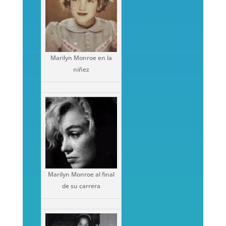
Marilyn Monroe en la
niñez
Marilyn Monroe al final
de su carrera