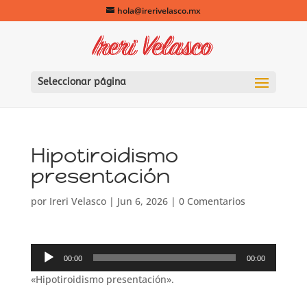
hola@irerivelasco.mx
Seleccionar página
Hipotiroidismo
presentación
por
Ireri Velasco
|
Jun 6, 2026
|
0 Comentarios
Reproductor
00:00
00:00
de
«Hipotiroidismo presentación».
audio