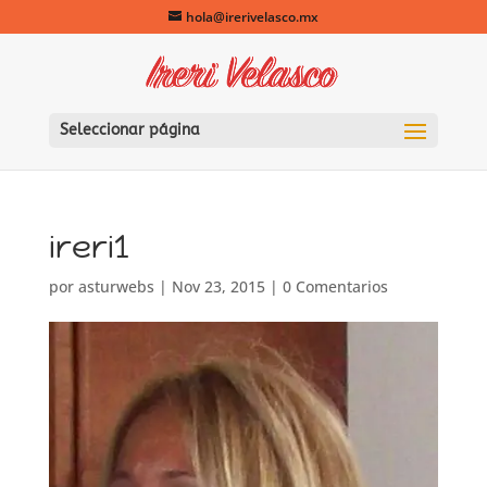
hola@irerivelasco.mx
Seleccionar página
ireri1
por
asturwebs
|
Nov 23, 2015
|
0 Comentarios