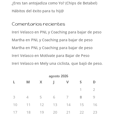
¿Eres tan antojadiza como Yo? (Chips de Betabel)
Hábitos del éxito para tu hij@
Comentarios recientes
Ireri Velasco
en
PNL y Coaching para bajar de peso
Martha
en
PNL y Coaching para bajar de peso
Martha
en
PNL y Coaching para bajar de peso
Ireri Velasco
en
Motívate para Bajar de Peso
Ireri Velasco
en
Mely una ciclista, que bajó de peso.
agosto 2026
L
M
X
J
V
S
D
1
2
3
4
5
6
7
8
9
10
11
12
13
14
15
16
17
18
19
20
21
22
23