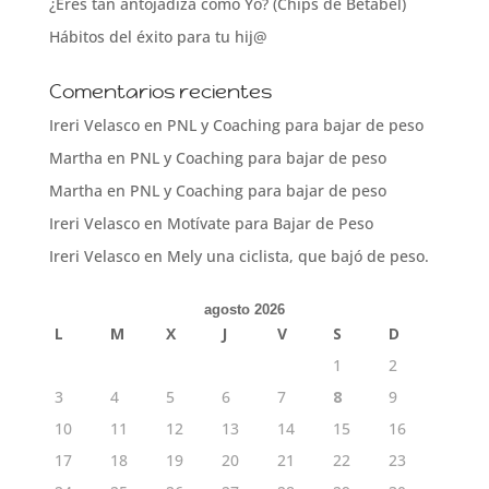
¿Eres tan antojadiza como Yo? (Chips de Betabel)
Hábitos del éxito para tu hij@
Comentarios recientes
Ireri Velasco
en
PNL y Coaching para bajar de peso
Martha
en
PNL y Coaching para bajar de peso
Martha
en
PNL y Coaching para bajar de peso
Ireri Velasco
en
Motívate para Bajar de Peso
Ireri Velasco
en
Mely una ciclista, que bajó de peso.
agosto 2026
L
M
X
J
V
S
D
1
2
3
4
5
6
7
8
9
10
11
12
13
14
15
16
17
18
19
20
21
22
23