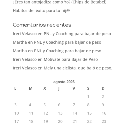
¿Eres tan antojadiza como Yo? (Chips de Betabel)
Hábitos del éxito para tu hij@
Comentarios recientes
Ireri Velasco
en
PNL y Coaching para bajar de peso
Martha
en
PNL y Coaching para bajar de peso
Martha
en
PNL y Coaching para bajar de peso
Ireri Velasco
en
Motívate para Bajar de Peso
Ireri Velasco
en
Mely una ciclista, que bajó de peso.
agosto 2026
L
M
X
J
V
S
D
1
2
3
4
5
6
7
8
9
10
11
12
13
14
15
16
17
18
19
20
21
22
23