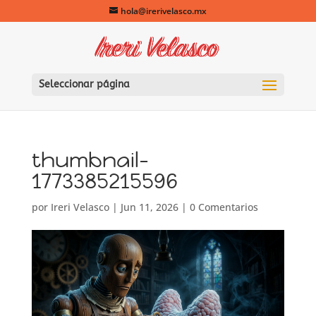
hola@irerivelasco.mx
Seleccionar página
thumbnail-
1773385215596
por
Ireri Velasco
|
Jun 11, 2026
|
0 Comentarios