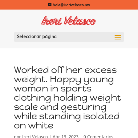
hola@irerivelasco.mx
Seleccionar página
Worked off her excess
weight. Happy young
woman in sports
clothing holding weight
scale and gesturing
while standing isolated
on white
por
Ireri Velasco
|
Abr 13, 2023
|
0 Comentarios