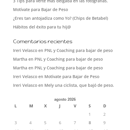
3 Tips para verte más delgada en las fotografías.
Motívate para Bajar de Peso
¿Eres tan antojadiza como Yo? (Chips de Betabel)
Hábitos del éxito para tu hij@
Comentarios recientes
Ireri Velasco
en
PNL y Coaching para bajar de peso
Martha
en
PNL y Coaching para bajar de peso
Martha
en
PNL y Coaching para bajar de peso
Ireri Velasco
en
Motívate para Bajar de Peso
Ireri Velasco
en
Mely una ciclista, que bajó de peso.
agosto 2026
L
M
X
J
V
S
D
1
2
3
4
5
6
7
8
9